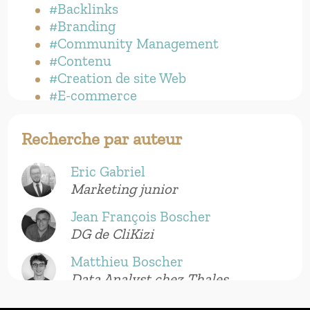
#Backlinks
#Branding
#Community Management
#Contenu
#Creation de site Web
#E-commerce
#E-reputation
#EEAT
Recherche par auteur
#Identite numerique
#Inbound Marketing
Eric Gabriel
#Mobile First
Marketing junior
#Netlinking
#Popularite
Jean François Boscher
#Reseaux sociaux
DG de CliKizi
#SEO Technique
Matthieu Boscher
#Visibilite
Data Analyst chez Thales
#Web-marketing
#YMYL
Rémi