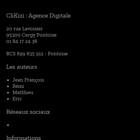
Fin stratège en Search Marketing
CliKizi : Agence Digitale​​​
Yoram Kouhana
Avocat d'affaires et droit de
20 rue Lavoisier
l'internet à Paris
95300 Cergy
Pontoise
01 84 17 24 38
RCS 899 835 912 - Pontoise
Les auteurs
Jean François
Rémi
Matthieu
Eric
Réseaux sociaux
Informations